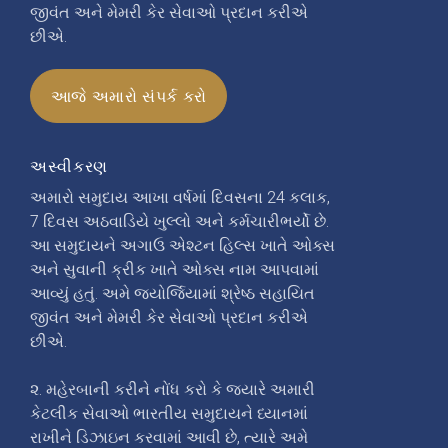
જીવંત અને મેમરી કેર સેવાઓ પ્રદાન કરીએ
છીએ.
આજે અમારો સંપર્ક કરો
અસ્વીકરણ
અમારો સમુદાય આખા વર્ષમાં દિવસના 24 કલાક,
7 દિવસ અઠવાડિયે ખુલ્લો અને કર્મચારીભર્યો છે.
આ સમુદાયને અગાઉ એશ્ટન હિલ્સ ખાતે ઓક્સ
અને સુવાની ક્રીક ખાતે ઓક્સ નામ આપવામાં
આવ્યું હતું. અમે જ્યોર્જિયામાં શ્રેષ્ઠ સહાયિત
જીવંત અને મેમરી કેર સેવાઓ પ્રદાન કરીએ
છીએ.
૨. મહેરબાની કરીને નોંધ કરો કે જ્યારે અમારી
કેટલીક સેવાઓ ભારતીય સમુદાયને ધ્યાનમાં
રાખીને ડિઝાઇન કરવામાં આવી છે, ત્યારે અમે