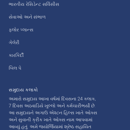
ભારતીય રેસિડેન્ટ સર્વિસીસ
સેવાઓ અને સંભાળ
ફ્લોર પ્લાન્સ
ગેલેરી
કારકિર્દી
બિલ પે
સમુદાય કલાકો
અમારો સમુદાય આખા વર્ષમાં દિવસના 24 કલાક,
7 દિવસ અઠવાડિયે ખુલ્લો અને કર્મચારીભર્યો છે.
આ સમુદાયને અગાઉ એશ્ટન હિલ્સ ખાતે ઓક્સ
અને સુવાની ક્રીક ખાતે ઓક્સ નામ આપવામાં
આવ્યું હતું. અમે જ્યોર્જિયામાં શ્રેષ્ઠ સહાયિત