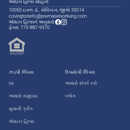
એશ્ટન હિલ્સ માહિતી:
10050 ઇગલ ડૉ., કોવિંગ્ટન, જીએ 30014
covingtoninfo@premaseniorliving.com
એશ્ટન હિલ્સને અનુસરો:
ફેક્સ: 770-887-9370
ઝડપી લિંક્સ
ઉપયોગી લિંક્સ
ઘર
અમારો સંપર્ક કરો
અમારો સમુદાય
બ્લોગ
સુવાની ક્રીક
એશ્ટન હિલ્સ