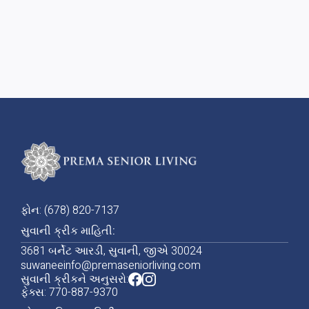
અગાઉની પોસ્ટ

આગલી પોસ્ટ

ફોન: (678) 820-7137
સુવાની ક્રીક માહિતી:
3681 બર્નેટ આરડી, સુવાની, જીએ 30024
suwaneeinfo@premaseniorliving.com
સુવાની ક્રીકને અનુસરો:
ફેક્સ: 770-887-9370