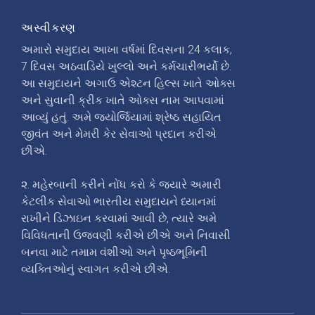
અસ્વીકરણ
અમારો સમુદાય આખા વર્ષમાં દિવસના 24 કલાક,
7 દિવસ અઠવાડિયે ખુલ્લો અને કર્મચારીભર્યો છે.
આ સમુદાયને અગાઉ એશ્ટન હિલ્સ ખાતે ઓક્સ
અને સુવાની ક્રીક ખાતે ઓક્સ નામ આપવામાં
આવ્યું હતું. અમે જ્યોર્જિયામાં શ્રેષ્ઠ સહાયિત
જીવંત અને મેમરી કેર સેવાઓ પ્રદાન કરીએ
છીએ.
૨. મહેરબાની કરીને નોંધ કરો કે જ્યારે અમારી
કેટલીક સેવાઓ ભારતીય સમુદાયને ધ્યાનમાં
રાખીને ડિઝાઇન કરવામાં આવી છે, ત્યારે અમે
વિવિધતાની ઉજવણી કરીએ છીએ અને નિવાસી
બનવા માટે તમામ વંશીઓ અને પૃષ્ઠભૂમિની
વ્યક્તિઓનું સ્વાગત કરીએ છીએ.