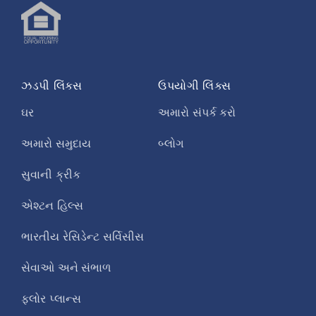
ઝડપી લિંક્સ
ઉપયોગી લિંક્સ
ઘર
અમારો સંપર્ક કરો
અમારો સમુદાય
બ્લોગ
સુવાની ક્રીક
એશ્ટન હિલ્સ
ભારતીય રેસિડેન્ટ સર્વિસીસ
સેવાઓ અને સંભાળ
ફ્લોર પ્લાન્સ