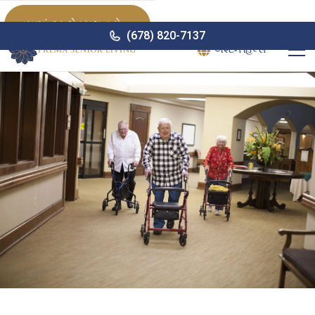
હમણાં ટૂર શેડ્યૂલ કરો

(678) 820-7137
એશ્ટન હિલ્સ