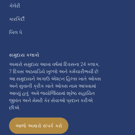
ગેલેરી
કારકિર્દી
બિલ પે
સમુદાય કલાકો
અમારો સમુદાય આખા વર્ષમાં દિવસના 24 કલાક,
7 દિવસ અઠવાડિયે ખુલ્લો અને કર્મચારીભર્યો છે.
આ સમુદાયને અગાઉ એશ્ટન હિલ્સ ખાતે ઓક્સ
અને સુવાની ક્રીક ખાતે ઓક્સ નામ આપવામાં
આવ્યું હતું. અમે જ્યોર્જિયામાં શ્રેષ્ઠ સહાયિત
જીવંત અને મેમરી કેર સેવાઓ પ્રદાન કરીએ
છીએ.
આજે અમારો સંપર્ક કરો