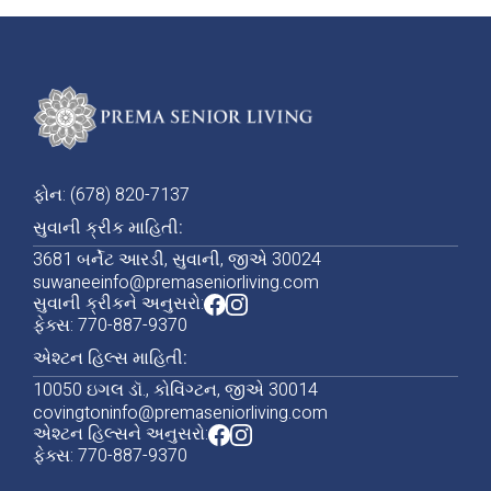
ફોન: (678) 820-7137
સુવાની ક્રીક માહિતી:
3681 બર્નેટ આરડી, સુવાની, જીએ 30024
suwaneeinfo@premaseniorliving.com
સુવાની ક્રીકને અનુસરો:
ફેક્સ: 770-887-9370
એશ્ટન હિલ્સ માહિતી:
10050 ઇગલ ડૉ., કોવિંગ્ટન, જીએ 30014
covingtoninfo@premaseniorliving.com
એશ્ટન હિલ્સને અનુસરો:
ફેક્સ: 770-887-9370