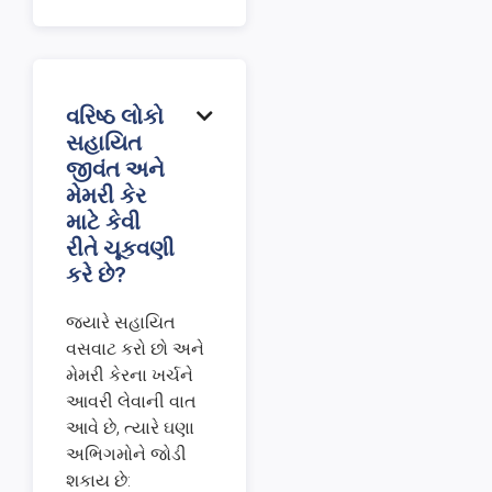
વરિષ્ઠ લોકો

સહાયિત
જીવંત અને
મેમરી કેર
માટે કેવી
રીતે ચૂકવણી
કરે છે?
જ્યારે સહાયિત
વસવાટ કરો છો અને
મેમરી કેરના ખર્ચને
આવરી લેવાની વાત
આવે છે, ત્યારે ઘણા
અભિગમોને જોડી
શકાય છે: