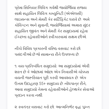
પ્રેમા સિનિયર લિવિંગ ગર્વથી જ્યોર્જિયા રાજ્ય
સાથે સહાયિત લિવિંગ કમ્યુનિટી (એએલસી)
લાઇસન્સ અને મેમરી કેર સર્ટિફિકેટ ધરાવે છે. અમે
કોવિંગ્ટન અને સુવાની, જ્યોર્જિયામાં અમારા સુંદર
સહાયિત જીવંત અને મેમરી કેર સમુદાયમાં રહેવા
ઈચ્છતા રહેવાસીઓને સ્વીકારવામાં સક્ષમ છીએ.
નીચે વિવિધ પ્રકારની વરિષ્ઠ વસવાટ કરો છો
પસંદગીઓ છે જે સામાન્ય રીતે ઉપલબ્ધ છે:
૧. વય-પ્રતિબંધિત સમુદાયો: આ સમુદાયોમાં એવી
શરત છે કે ઓછામાં ઓછા એક નિવાસીએ ચોક્કસ
વયની જરૂરિયાત પૂરી કરવી આવશ્યક છે. એક
ઉત્તમ ઉદાહરણ 55+ સમુદાય છે. નોંધપાત્ર રીતે,
આવા સમુદાયો તેમના રહેવાસીઓને હેલ્થકેર સેવાઓ
પ્રદાન કરતા નથી.
૨. સ્વતંત્ર વસવાટ કરો છો: આત્મનિર્ભર વૃદ્ધ પુખ્ત