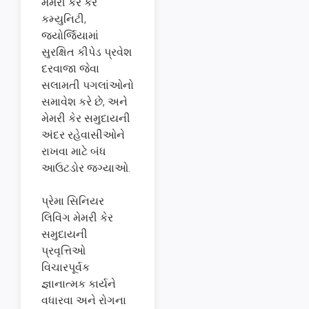
મેમરી કેર કેર
કમ્યુનિટી,
જ્યોર્જિયામાં
સુરક્ષિત કીપેડ પ્રવેશ
દરવાજા જેવા
સલામતી પગલાંઓનો
સમાવેશ કરે છે, અને
મેમરી કેર સમુદાયની
અંદર રહેવાસીઓને
રાખવા માટે બંધ
આઉટડોર જગ્યાઓ.
પ્રેમા સિનિયર
લિવિંગ મેમરી કેર
સમુદાયની
પ્રવૃત્તિઓ
વિચારપૂર્વક
જ્ઞાનાત્મક કાર્યને
વધારવા અને રોગના