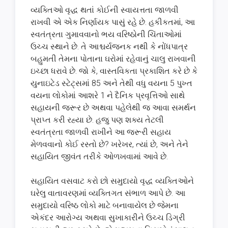
વ્યક્તિઓ વૃદ્ધ થતાં કોઈની સ્વાયત્તતા જાળવી
રાખવી એ એક નિર્ણાયક પાસું રહે છે. હકીકતમાં, આ
સ્વતંત્રતા ગુમાવવાનો ભય વરિષ્ઠોની ચિંતાઓમાં
ઉચ્ચ સ્થાને છે. તે આશ્ચર્યજનક નથી કે નોંધપાત્ર
બહુમતી તેમના પોતાના ઘરોમાં રહેવાનું ચાલુ રાખવાની
ઇચ્છા ધરાવે છે. જો કે, વાસ્તવિકતા પ્રકાશિત કરે છે કે
યુનાઇટેડ સ્ટેટ્સમાં 85 અને તેથી વધુ વયના 5 પુખ્ત
વયના લોકોમાં આશરે 1 ને દૈનિક પ્રવૃત્તિઓ સાથે
સહાયની જરૂર છે અથવા પહેલેથી જ આવા સમર્થન
પ્રાપ્ત કરી રહ્યા છે. હજુ પણ શક્ય તેટલી
સ્વતંત્રતા જાળવી રાખીને આ જરૂરી સહાય
મેળવવાનો કોઈ રસ્તો છે? ખરેખર, ત્યાં છે, અને તેને
સહાયિત જીવંત તરીકે ઓળખવામાં આવે છે.
સહાયિત વસવાટ કરો છો સમુદાયો વૃદ્ધ વ્યક્તિઓને
ઘરેલુ વાતાવરણમાં વ્યક્તિગત સંભાળ આપે છે. આ
સમુદાયો વરિષ્ઠ લોકો માટે બનાવાયેલ છે જેમના
એકંદર આરોગ્ય અથવા સુખાકારીને ઉચ્ચ ડિગ્રી