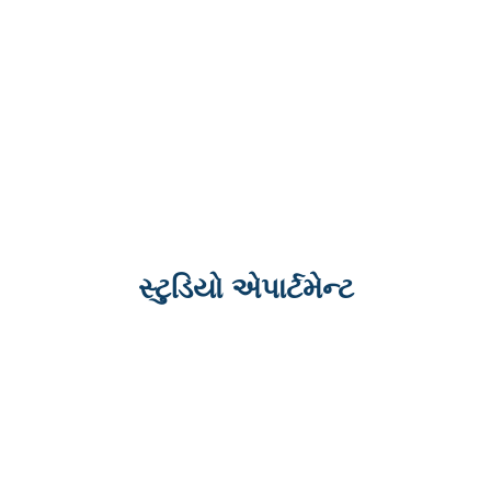
સ્ટુડિયો એપાર્ટમેન્ટ