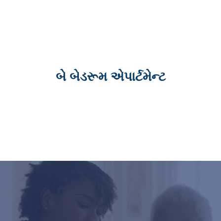
બે બેડરૂમ એપાર્ટમેન્ટ