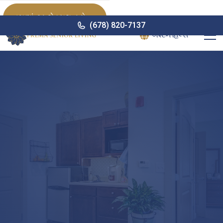
હમણાં ટૂર શેડ્યૂલ કરો

(678) 820-7137
એશ્ટન હિલ્સ