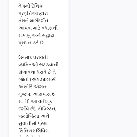
તેમની દૈનિક
પ્રવૃત્તિઓ દ્વારા
તેમને માર્ગદર્શન
આપવા માટે વધારાની
માળખું અને સહાય
પ્રદાન કરે છે
ઉન્માદ ધરાવતી
વ્યક્તિઓ ભટકવાની
સંભાવના ધરાવે છે તે
જોતાં (અલ્ઝાઇમર્સ
એસોસિએશન
મુજબ, આસપાસ 6
માં 10 આ વર્તણૂક
દર્શાવે છે), કોવિંગ્ટન,
જ્યોર્જિયા અને
સુવાનીમાં પ્રેમા
સિનિયર લિવિંગ