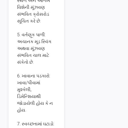
સ્થળ અને ઓળખ
વિશેની મૂંઝવણ
સંભવિત ક્રોસરોડ
સૂચિત કરે છે.
5. વર્તણૂક પાળી:
અચાનક મૂડ સ્વિંગ
અથવા મૂંઝવણ
સંભવિત ચાલ માટે
સંકેતો છે.
6. ખાવાના પડકારો:
ખાવા/પીવામાં
મુશ્કેલી,
ડિમેન્શિયાથી
જોડાયેલી હોય કે ન
હોય.
7. સ્વચ્છતામાં ઘટાડો: