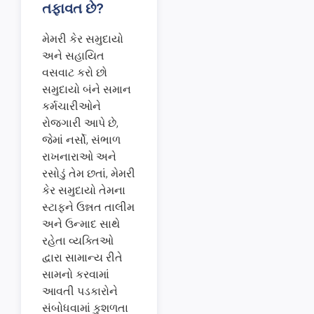
તફાવત છે?
મેમરી કેર સમુદાયો
અને સહાયિત
વસવાટ કરો છો
સમુદાયો બંને સમાન
કર્મચારીઓને
રોજગારી આપે છે,
જેમાં નર્સો, સંભાળ
રાખનારાઓ અને
રસોડું તેમ છતાં, મેમરી
કેર સમુદાયો તેમના
સ્ટાફને ઉન્નત તાલીમ
અને ઉન્માદ સાથે
રહેતા વ્યક્તિઓ
દ્વારા સામાન્ય રીતે
સામનો કરવામાં
આવતી પડકારોને
સંબોધવામાં કુશળતા