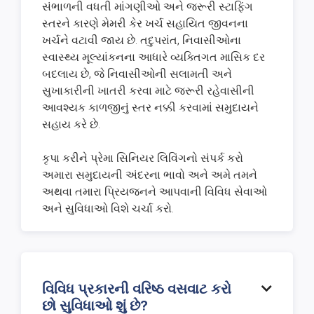
સંભાળની વધતી માંગણીઓ અને જરૂરી સ્ટાફિંગ
સ્તરને કારણે મેમરી કેર ખર્ચ સહાયિત જીવનના
ખર્ચને વટાવી જાય છે. તદુપરાંત, નિવાસીઓના
સ્વાસ્થ્ય મૂલ્યાંકનના આધારે વ્યક્તિગત માસિક દર
બદલાય છે, જે નિવાસીઓની સલામતી અને
સુખાકારીની ખાતરી કરવા માટે જરૂરી રહેવાસીની
આવશ્યક કાળજીનું સ્તર નક્કી કરવામાં સમુદાયને
સહાય કરે છે.
કૃપા કરીને પ્રેમા સિનિયર લિવિંગનો સંપર્ક કરો
અમારા સમુદાયની અંદરના ભાવો અને અમે તમને
અથવા તમારા પ્રિયજનને આપવાની વિવિધ સેવાઓ
અને સુવિધાઓ વિશે ચર્ચા કરો.
વિવિધ પ્રકારની વરિષ્ઠ વસવાટ કરો

છો સુવિધાઓ શું છે?