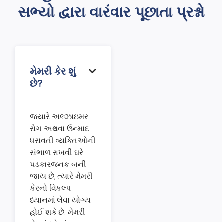
સભ્યો દ્વારા વારંવાર પૂછાતા પ્રશ્નો
મેમરી કેર શું

છે?
જ્યારે અલ્ઝાઇમર
રોગ અથવા ઉન્માદ
ધરાવતી વ્યક્તિઓની
સંભાળ રાખવી ઘરે
પડકારજનક બની
જાય છે, ત્યારે મેમરી
કેરનો વિકલ્પ
ધ્યાનમાં લેવા યોગ્ય
હોઈ શકે છે. મેમરી