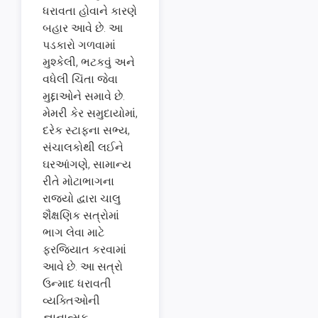
ધરાવતા હોવાને કારણે
બહાર આવે છે. આ
પડકારો ગળવામાં
મુશ્કેલી, ભટકવું અને
વધેલી ચિંતા જેવા
મુદ્દાઓને સમાવે છે.
મેમરી કેર સમુદાયોમાં,
દરેક સ્ટાફના સભ્ય,
સંચાલકોથી લઈને
ઘરઆંગણે, સામાન્ય
રીતે મોટાભાગના
રાજ્યો દ્વારા ચાલુ
શૈક્ષણિક સત્રોમાં
ભાગ લેવા માટે
ફરજિયાત કરવામાં
આવે છે. આ સત્રો
ઉન્માદ ધરાવતી
વ્યક્તિઓની
જ્ઞાનાત્મક