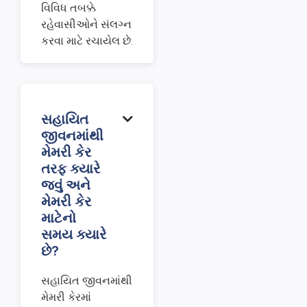
વિવિધ તબક્કે
રહેવાસીઓને સંલગ્ન
કરવા માટે રચાયેલ છે.
સહાયિત

જીવનમાંથી
મેમરી કેર
તરફ ક્યારે
જવું અને
મેમરી કેર
માટેનો
સમય ક્યારે
છે?
સહાયિત જીવનમાંથી
મેમરી કેરમાં