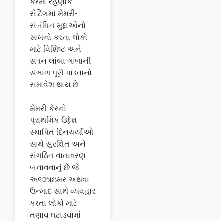
કેરમાં રહેણાંક
સેટિંગમાં મેમરી-
સંબંધિત મુદ્દાઓનો
સામનો કરતા લોકો
માટે વિશિષ્ટ અને
સઘન લાંબા ગાળાની
સંભાળ પૂરી પાડવાનો
સમાવેશ થાય છે.
મેમરી કેરનો
પ્રાથમિક ઉદ્દેશ
સ્થાપિત દિનચર્યાઓ
સાથે સુરક્ષિત અને
સંગઠિત વાતાવરણ
બનાવવાનું છે જે
અલ્ઝાઇમર અથવા
ઉન્માદ સાથે વ્યવહાર
કરતા લોકો માટે
તણાવ ઘટાડવામાં