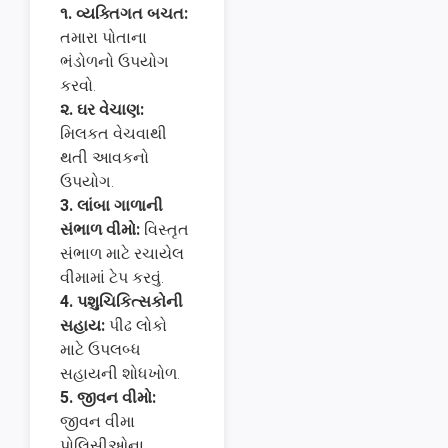
૧.
વ્યક્તિગત બચત:
તમારા પોતાના
ભંડોળનો ઉપયોગ
કરવો.
૨.
ઘર વેચાણ:
મિલકત વેચવાથી
થતી આવકનો
ઉપયોગ.
3.
લાંબા ગાળાની
સંભાળ વીમો:
વિસ્તૃત
સંભાળ માટે રચાયેલ
વીમામાં ટેપ કરવું.
4.
પશુચિકિત્સકોની
સહાય:
પીઢ લોકો
માટે ઉપલબ્ધ
સહાયની શોધખોળ.
5.
જીવન વીમો:
જીવન વીમા
પોલિસીઓના