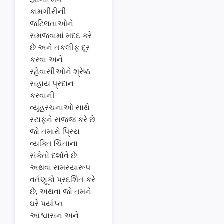
કામગીરીની
જટિલતાઓને
સમજવામાં મદદ કરે
છે અને તકલીફ દૂર
કરવા અને
રહેવાસીઓને શ્રેષ્ઠ
સહાય પ્રદાન
કરવાની
વ્યૂહરચનાઓ સાથે
સ્ટાફને સજ્જ કરે છે.
જો તમારો પ્રિય
વ્યક્તિ ચિંતાના
સંકેતો દર્શાવે છે
અથવા સમસ્યારૂપ
વર્તણૂકો પ્રદર્શિત કરે
છે, અથવા જો તમને
ઘરે પર્યાપ્ત
આશ્વાસન અને