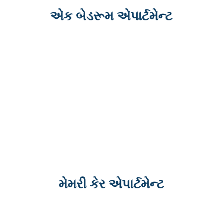
એક બેડરૂમ એપાર્ટમેન્ટ
મેમરી કેર એપાર્ટમેન્ટ