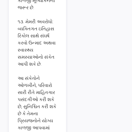
કાળજી મૂલ્યાંકનની
જરૂર છે.
૧૩. મેમરી અવરોધો:
વ્યક્તિગત ઇતિહાસ
રિકોલ સાથે સંઘર્ષ
કરવો ઉન્માદ અથવા
સ્વાસ્થ્ય
સમસ્યાઓનો સંકેત
આપી શકે છે.
આ સંકેતોને
ઓળખીને, પરિવારો
સારી રીતે માહિતગાર
પસંદગીઓ કરી શકે
છે, સુનિશ્ચિત કરી શકે
છે કે તેમના
પ્રિયજનોને યોગ્ય
કાળજી આપવામાં