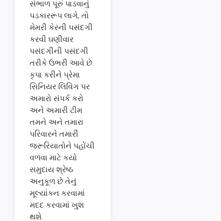
સંભાળ પૂરું પાડવાનું
પડકારરૂપ લાગે, તો
મેમરી કેરની પસંદગી
કરવી ઘણીવાર
પસંદગીની પસંદગી
તરીકે ઉભરી આવે છે.
કૃપા કરીને પ્રેમા
સિનિયર લિવિંગ પર
અમારો સંપર્ક કરો
અને અમારી ટીમ
તમને અને તમારા
પરિવારને તમારી
જરૂરિયાતોને પહોંચી
વળવા માટે કયો
સમુદાય શ્રેષ્ઠ
અનુકૂળ છે તેનું
મૂલ્યાંકન કરવામાં
મદદ કરવામાં ખુશ
થશે.