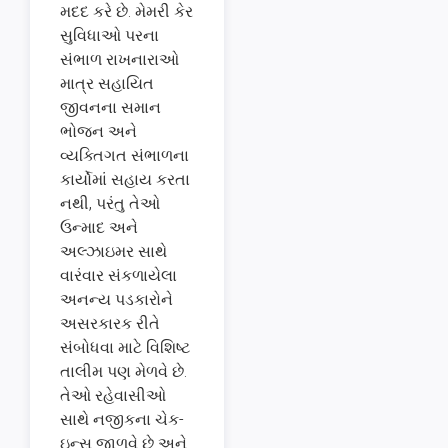
મદદ કરે છે. મેમરી કેર
સુવિધાઓ પરના
સંભાળ રાખનારાઓ
માત્ર સહાયિત
જીવનના સમાન
ભોજન અને
વ્યક્તિગત સંભાળના
કાર્યોમાં સહાય કરતા
નથી, પરંતુ તેઓ
ઉન્માદ અને
અલ્ઝાઇમર સાથે
વારંવાર સંકળાયેલા
અનન્ય પડકારોને
અસરકારક રીતે
સંબોધવા માટે વિશિષ્ટ
તાલીમ પણ મેળવે છે.
તેઓ રહેવાસીઓ
સાથે નજીકના ચેક-
ઇન્સ જાળવે છે અને