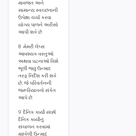
માવજત અને
સામાન્ય સ્વચ્છતાની
ઉપેક્ષા ચર્ચા કરવા
યોગ્ય પાળને અરીસો
આપી શકે છે.
8. મેમરી લેપ્સ:
આવશ્યક વસ્તુઓ
અથવા ઘટનાઓ વિશે
ભૂલી જવું ઉન્માદ
તરફ નિર્દેશ કરી શકે
છે, જે પરિવર્તનની
જરૂરિયાતનો સંકેત
આપે છે.
9. દૈનિક કાર્યો સંઘર્ષ:
દૈનિક કાર્યોનું
સંચાલન કરવામાં
મુશ્કેલી ઉન્માદ