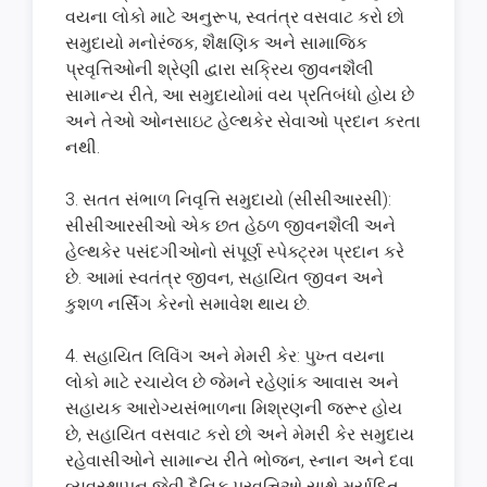
વયના લોકો માટે અનુરૂપ, સ્વતંત્ર વસવાટ કરો છો
સમુદાયો મનોરંજક, શૈક્ષણિક અને સામાજિક
પ્રવૃત્તિઓની શ્રેણી દ્વારા સક્રિય જીવનશૈલી
સામાન્ય રીતે, આ સમુદાયોમાં વય પ્રતિબંધો હોય છે
અને તેઓ ઓનસાઇટ હેલ્થકેર સેવાઓ પ્રદાન કરતા
નથી.
3. સતત સંભાળ નિવૃત્તિ સમુદાયો (સીસીઆરસી):
સીસીઆરસીઓ એક છત હેઠળ જીવનશૈલી અને
હેલ્થકેર પસંદગીઓનો સંપૂર્ણ સ્પેક્ટ્રમ પ્રદાન કરે
છે. આમાં સ્વતંત્ર જીવન, સહાયિત જીવન અને
કુશળ નર્સિંગ કેરનો સમાવેશ થાય છે.
4. સહાયિત લિવિંગ અને મેમરી કેર: પુખ્ત વયના
લોકો માટે રચાયેલ છે જેમને રહેણાંક આવાસ અને
સહાયક આરોગ્યસંભાળના મિશ્રણની જરૂર હોય
છે, સહાયિત વસવાટ કરો છો અને મેમરી કેર સમુદાય
રહેવાસીઓને સામાન્ય રીતે ભોજન, સ્નાન અને દવા
વ્યવસ્થાપન જેવી દૈનિક પ્રવૃત્તિઓ સાથે મર્યાદિત