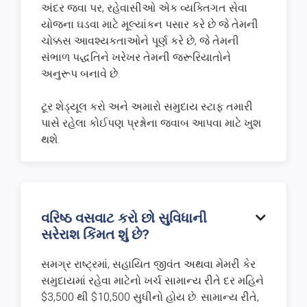
અંદર જવા પર, રહેવાસીઓ એક વ્યક્તિગત સેવા
યોજના ઘડવા માટે મૂલ્યાંકન પસાર કરે છે જે તેમની
ચોક્કસ આવશ્યકતાઓને પૂર્ણ કરે છે, જે તેમની
સંભાળ પદ્ધતિને ખરેખર તેમની જરૂરિયાતોને
અનુરૂપ બનાવે છે.
ટૂર શેડ્યૂલ કરો અને અમારો સમુદાય સ્ટાફ તમારી
પાસે રહેલા કોઈપણ પ્રશ્નોના જવાબ આપવા માટે ખુશ
થશે.
વરિષ્ઠ વસવાટ કરો છો સુવિધાની

સરેરાશ કિંમત શું છે?
સમગ્ર રાષ્ટ્રમાં, સહાયિત જીવંત અથવા મેમરી કેર
સમુદાયમાં રહેવા માટેનો ખર્ચ સામાન્ય રીતે દર મહિને
$3,500 થી $10,500 સુધીનો હોય છે. સામાન્ય રીતે,