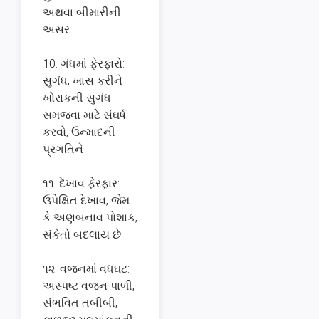
અથવા બીમારીની
અસર
10. ગંધમાં ફેરફારો:
સુગંધ, ખાસ કરીને
ખોરાકની સુગંધ
સમજવા માટે સંઘર્ષ
કરવો, ઉન્માદની
પ્રગતિને
૧૧. દેખાવ ફેરફાર:
ઉપેક્ષિત દેખાવ, જેમ
કે અણબનાવ પોશાક,
સંકેતો બદલાય છે.
૧૨. વજનમાં વધઘટ:
અસ્પષ્ટ વજન પાળી,
સંભવિત તબીબી,