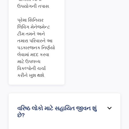
ઉપયોગની તપાસ.
પ્રેમા સિનિયર
લિવિંગ મેનેજમેન્ટ
ટીમ તમને અને
તમારા પરિવારને આ
પડકારજનક નિર્ણયો
લેવામાં મદદ કરવા
માટે ઉપલબ્ધ
વિકલ્પોની ચર્ચા
કરીને ખુશ થશે.
વરિષ્ઠ લોકો માટે સહાયિત જીવન શું

છે?