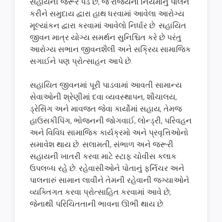
સહાયની જરૂર પડે છે, જે રાજ્યના નિયમોનું પાલન
કરીને સમુદાય દ્વારા હાથ ધરવામાં આવેલા આરોગ્ય
મૂલ્યાંકન દ્વારા કરવામાં આવેલો નિર્ધાર છે. સહાયિત
જીવન માત્ર યોગ્ય સમર્થન સુનિશ્ચિત કરે છે પરંતુ
આરોગ્ય સભાન જીવનશૈલી અને સક્રિય સામાજિક
સગાઈને પણ પ્રોત્સાહન આપે છે.
સહાયિત જીવનમાં પૂરી પાડવામાં આવતી સામાન્ય
સેવાઓની શ્રેણીમાં દવા વ્યવસ્થાપન, શૌચાલય,
ડ્રેસિંગ અને માવજત જેવા કાર્યોમાં સહાય, તેમજ
હાઉસકીપિંગ, ભોજનની જોગવાઈ, લોન્ડ્રી, પરિવહન
અને વિવિધ સામાજિક કાર્યક્રમો અને પ્રવૃત્તિઓનો
સમાવેશ થાય છે. સલામતી, સંભાળ અને જરૂરી
સહાયની ખાતરી કરવા માટે સ્ટાફ ચોવીસ કલાક
ઉપલબ્ધ રહે છે. રહેવાસીઓને પોતાનું ફર્નિચર અને
પાલનારું સામાન લાવીને તેમની રહેવાની જગ્યાઓને
વ્યક્તિગત કરવા પ્રોત્સાહિત કરવામાં આવે છે,
જેનાથી પરિચિતતાની ભાવના ઊભી થાય છે.