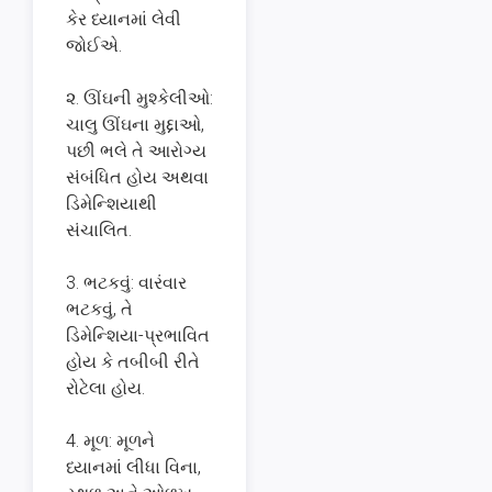
કેર ધ્યાનમાં લેવી
જોઈએ.
૨. ઊંઘની મુશ્કેલીઓ:
ચાલુ ઊંઘના મુદ્દાઓ,
પછી ભલે તે આરોગ્ય
સંબંધિત હોય અથવા
ડિમેન્શિયાથી
સંચાલિત.
3. ભટકવું: વારંવાર
ભટકવું, તે
ડિમેન્શિયા-પ્રભાવિત
હોય કે તબીબી રીતે
રોટેલા હોય.
4. મૂળ: મૂળને
ધ્યાનમાં લીધા વિના,