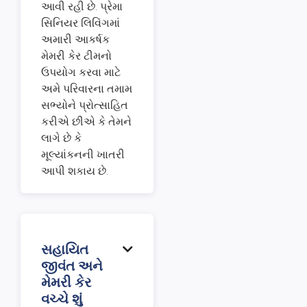
આવી રહી છે. પ્રેમા
સિનિયર લિવિંગમાં
અમારી આકર્ષક
મેમરી કેર ટીમનો
ઉપયોગ કરવા માટે
અમે પરિવારના તમામ
સભ્યોને પ્રોત્સાહિત
કરીએ છીએ કે તેમને
લાગે છે કે
મૂલ્યાંકનની ખાતરી
આપી શકાય છે.
સહાયિત

જીવંત અને
મેમરી કેર
વચ્ચે શું