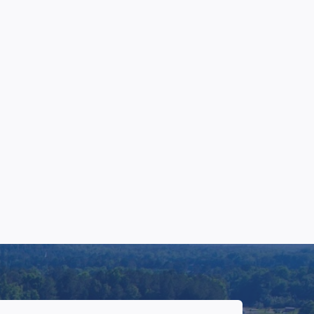
જ્યોર્જિયાના
સુવાનીમાં રેસ્પાઇટ કેર
સંભાળ રાખનારાઓને
અમારી ટૂંકા ગાળાની, સચેત
સંભાળ સાથે વિરામ લેવામાં
મદદ કરવી.