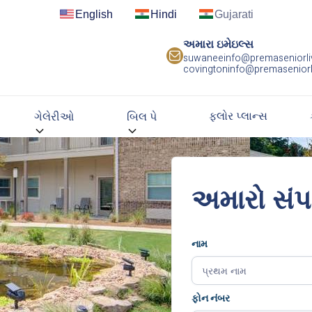
English
Hindi
Gujarati
અમારા ઇમેઇલ્સ
suwaneeinfo@premaseniorli
covingtoninfo@premaseniorl
ફ્લોર પ્લાન્સ
ગેલેરીઓ
બિલ પે
અમારો સંપર
નામ
ફોન નંબર