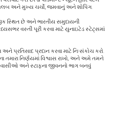
્લબ અને મુખ્ય ચર્ચો, જમવાનું અને શોપિંગ.
નજીક સ્થિત છે અને ભારતીય સમુદાયની
યસભર વસ્તી પૂરી કરવા માટે યુનાઇટેડ સ્ટેટ્સમાં
છવા અને પ્રતિસાદ પ્રદાન કરવા માટે નિઃસંકોચ કરો.
 તમારા નિર્ણયમાં વિશ્વાસ રાખો, અને અમે તમને
હેવાસીઓ અને સ્ટાફના જીવનનો ભાગ બનવું