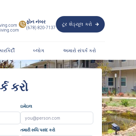
ફોન નંબર
ટૂર શેડ્યૂલ કરો
ving.com

(678) 820-7137
iving.com
કારકિર્દી
બ્લોગ
અમારો સંપર્ક કરો
્ક કરો
ઇમેઇલ
તમારી રુચિ પસંદ કરો