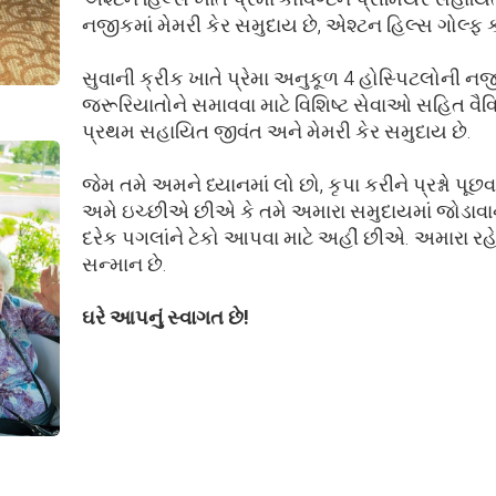
નજીકમાં મેમરી કેર સમુદાય છે, એશ્ટન હિલ્સ ગોલ્ફ ક
સુવાની ક્રીક ખાતે પ્રેમા અનુકૂળ 4 હોસ્પિટલોની 
જરૂરિયાતોને સમાવવા માટે વિશિષ્ટ સેવાઓ સહિત વૈવિધ્
પ્રથમ સહાયિત જીવંત અને મેમરી કેર સમુદાય છે.
જેમ તમે અમને ધ્યાનમાં લો છો, કૃપા કરીને પ્રશ્નો પૂ
અમે ઇચ્છીએ છીએ કે તમે અમારા સમુદાયમાં જોડાવાના
દરેક પગલાંને ટેકો આપવા માટે અહીં છીએ. અમારા ર
સન્માન છે.
ઘરે આપનું સ્વાગત છે!