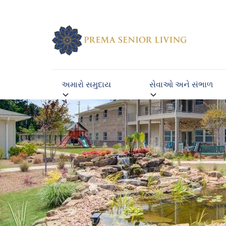
અમારો સમુદાય
સેવાઓ અને સંભાળ