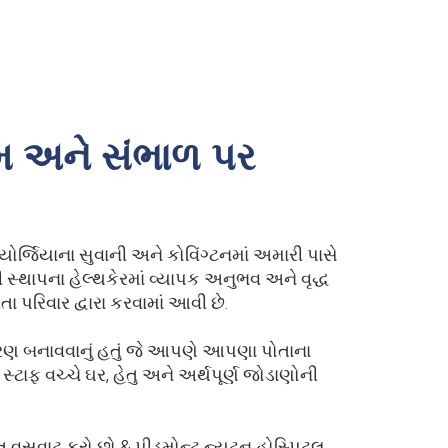
રેમ અને સંભાળ પર
્યોર્જિયાના સુવાની અને કોવિંગ્ટનમાં અમારી પાસે
 સ્થાપના હેલ્થકેરમાં વ્યાપક અનુભવ અને વૃદ્ધ
 પરિવાર દ્વારા કરવામાં આવી છે.
રણ બનાવવાનું હતું જે આપણે આપણા પોતાના
સ્ટાફ વચ્ચે ઘર, હેતુ અને અર્થપૂર્ણ જોડાણોની
િત વસવાટ કરો છો & પીડમોન્ટ ન્યૂટન હોસ્પિટલ