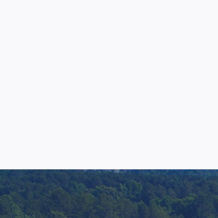
જ્
જ્યોર્જિયાના
સુ
સુવાનીમાં વરિષ્ઠ રહેવું
રહે
વિવિધ વરિષ્ઠ એપાર્ટમેન્ટ્સ
સહા
અને હાઉસિંગ વિકલ્પો
સ્વ
ઉપલબ્ધ છે.
આદર