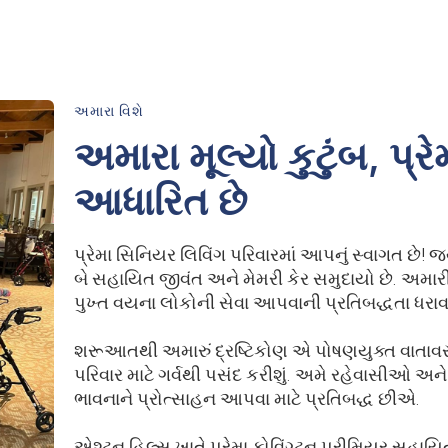
અમારા વિશે
અમારા મૂલ્યો કુટુંબ, પ્
આધારિત છે
પ્રેમા સિનિયર લિવિંગ પરિવારમાં આપનું સ્વાગત છે! જ
બે સહાયિત જીવંત અને મેમરી કેર સમુદાયો છે. અમારી
પુખ્ત વયના લોકોની સેવા આપવાની પ્રતિબદ્ધતા ધરાવતા
શરૂઆતથી અમારું દ્રષ્ટિકોણ એ પોષણયુક્ત વાતાવ
પરિવાર માટે ગર્વથી પસંદ કરીશું. અમે રહેવાસીઓ અને 
ભાવનાને પ્રોત્સાહન આપવા માટે પ્રતિબદ્ધ છીએ.
એશ્ટન હિલ્સ ખાતે પ્રેમા કોવિંગ્ટન પ્રીમિયર સહાય