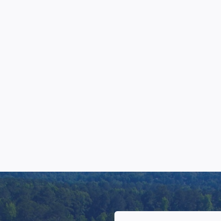
યોર્જિયાના
વાનીમાં સહાયિત
જ્યોર્જિયાના
વું
સુવાનીમાં મેમરી કેર
યક સંભાળ જે તમારી
મેમરી સપોર્ટ માટે શાંતિપૂર્ણ,
તંત્રતાની જરૂરિયાતનો
સુરક્ષિત વાતાવરણમાં
 કરે છે.
કેન્દ્રિત સંભાળ.