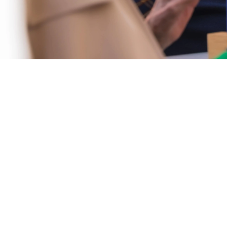
જ્યોર્જિયાના સુવાનીમાં રા
સંભાળ
જ્યોર્જિયાના સુવાનીમાં રિસ્પેઇટ કેરને પુનર્જીવિત કરવું
સુવાની ક્રીક ખાતે પ્રેમા ખાતે, અમે જ્યોર્જિયાના સુવા
ગરમ અને સહાયક રાહત સંભાળ કાર્યક્રમ પ્રદાન કરી
ખૂબ જરૂરી વિરામ આપવા માટે રચાયેલ છે, પછી ભલે તે
ફક્ત રિચાર્જ કરવા માટે સમય કાઢવા માટે. આ સમયગાળા
વ્યક્તિને અપવાદરૂપ કાળજી અને ધ્યાન મળશે.