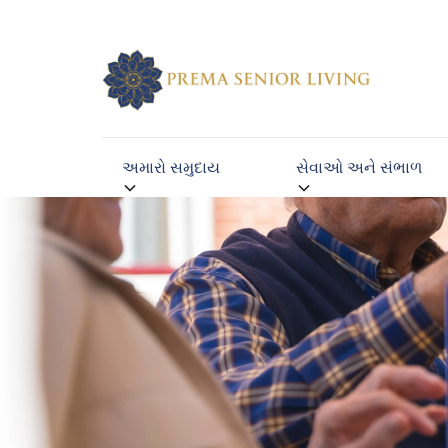
અમારો સમુદાય
સેવાઓ અને સંભાળ