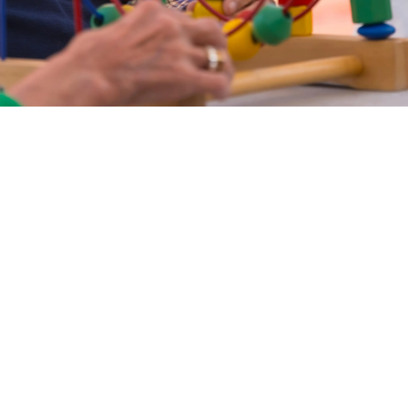
હત અને ટૂંકા ગાળાની

નીમાં વૃદ્ધ પુખ્ત વયના લોકો અને તેમના પરિવારો માટે
પ્રેમ
એ છીએ. અમારી સેવા કુટુંબની સંભાળ રાખનારાઓને
 વ્યક્તિગત બાબતોને સંબોધવા, મુસાફરી કરવા અથવા

 દરમિયાન, તમે વિશ્વાસ કરી શકો છો કે તમારા પ્રિય

પ્રેમ