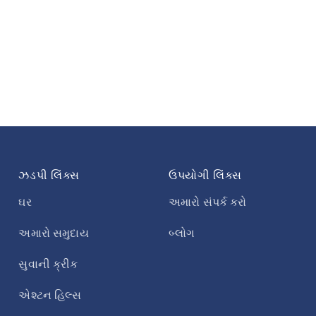
ો આપીએ, તમારા પ્રિયજનો માટે કાળજી વાતાવરણ
ા રોકાણની વ્યવસ્થા કરવા માટે અમારો સંપર્ક કરો,
ઝડપી લિંક્સ
ઉપયોગી લિંક્સ
ઘર
અમારો સંપર્ક કરો
અમારો સમુદાય
બ્લોગ
સુવાની ક્રીક
એશ્ટન હિલ્સ