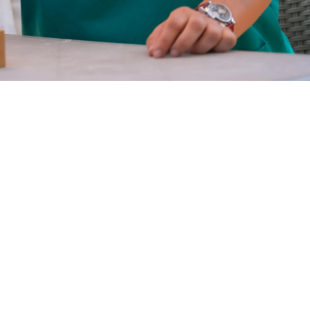
(678) 820-7137
ા અને એશ્ટન હિલ્સ:
10050 ઇગલ ડૉ., કોવિંગ્ટન, જીએ 30014
covingtoninfo@premaseniorliving.com
ા અને સુવાની ક્રીક: