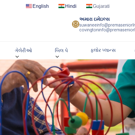
English
Hindi
Gujarati
અમારા ઇમેઇલ્સ
suwaneeinfo@premaseniorli
covingtoninfo@premaseniorl
ફ્લોર પ્લાન્સ
ગેલેરીઓ
બિલ પે