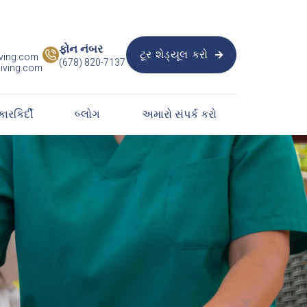
ફોન નંબર
ટૂર શેડ્યૂલ કરો
ving.com

(678) 820-7137
iving.com
કારકિર્દી
બ્લોગ
અમારો સંપર્ક કરો