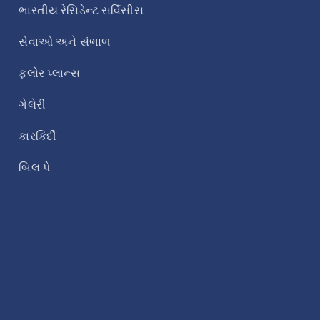
ભારતીય રેસિડેન્ટ સર્વિસીસ
સેવાઓ અને સંભાળ
ફ્લોર પ્લાન્સ
ગેલેરી
કારકિર્દી
બિલ પે