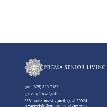
છીએ.
ચાલો અમે અમારા રાહત સંભાળ સેવાઓ સાથે તમને ટેક
ઓફર કરીએ. તમારી જરૂરિયાતોની ચર્ચા કરવા અને તમાર
અને સુવાની ક્રીક ખાતે પ્રેમાની હૂંફ શોધો.
ફોન: (678) 820-7137
સુવાની ક્રીક માહિતી:
3681 બર્નેટ આરડી, સુવાની, જીએ 30024
suwaneeinfo@premaseniorliving.com