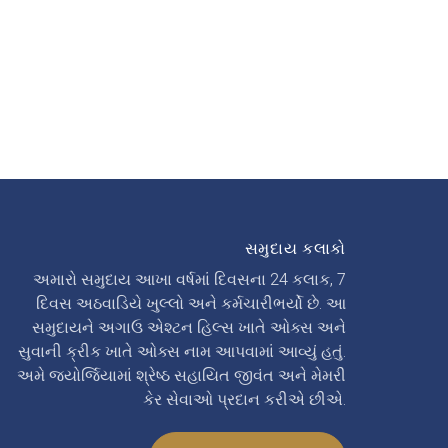
સમુદાય કલાકો
અમારો સમુદાય આખા વર્ષમાં દિવસના 24 કલાક, 7
દિવસ અઠવાડિયે ખુલ્લો અને કર્મચારીભર્યો છે. આ
સમુદાયને અગાઉ એશ્ટન હિલ્સ ખાતે ઓક્સ અને
સુવાની ક્રીક ખાતે ઓક્સ નામ આપવામાં આવ્યું હતું.
અમે જ્યોર્જિયામાં શ્રેષ્ઠ સહાયિત જીવંત અને મેમરી
કેર સેવાઓ પ્રદાન કરીએ છીએ.