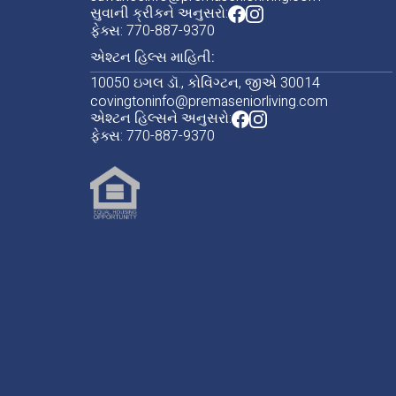
સુવાની ક્રીકને અનુસરો:
ફેક્સ: 770-887-9370
એશ્ટન હિલ્સ માહિતી:
10050 ઇગલ ડૉ., કોવિંગ્ટન, જીએ 30014
covingtoninfo@premaseniorliving.com
એશ્ટન હિલ્સને અનુસરો:
ફેક્સ: 770-887-9370