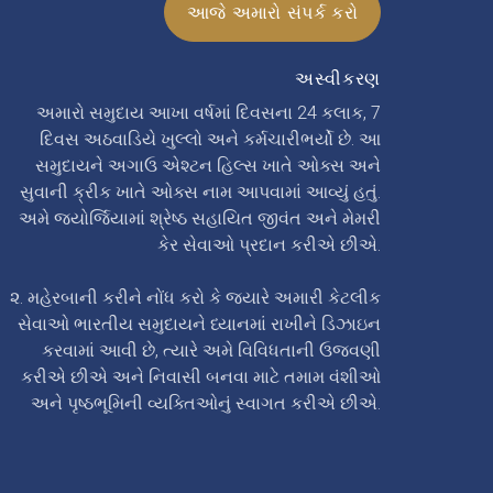
આજે અમારો સંપર્ક કરો
અસ્વીકરણ
અમારો સમુદાય આખા વર્ષમાં દિવસના 24 કલાક, 7
દિવસ અઠવાડિયે ખુલ્લો અને કર્મચારીભર્યો છે. આ
સમુદાયને અગાઉ એશ્ટન હિલ્સ ખાતે ઓક્સ અને
સુવાની ક્રીક ખાતે ઓક્સ નામ આપવામાં આવ્યું હતું.
અમે જ્યોર્જિયામાં શ્રેષ્ઠ સહાયિત જીવંત અને મેમરી
કેર સેવાઓ પ્રદાન કરીએ છીએ.
૨. મહેરબાની કરીને નોંધ કરો કે જ્યારે અમારી કેટલીક
સેવાઓ ભારતીય સમુદાયને ધ્યાનમાં રાખીને ડિઝાઇન
કરવામાં આવી છે, ત્યારે અમે વિવિધતાની ઉજવણી
કરીએ છીએ અને નિવાસી બનવા માટે તમામ વંશીઓ
અને પૃષ્ઠભૂમિની વ્યક્તિઓનું સ્વાગત કરીએ છીએ.