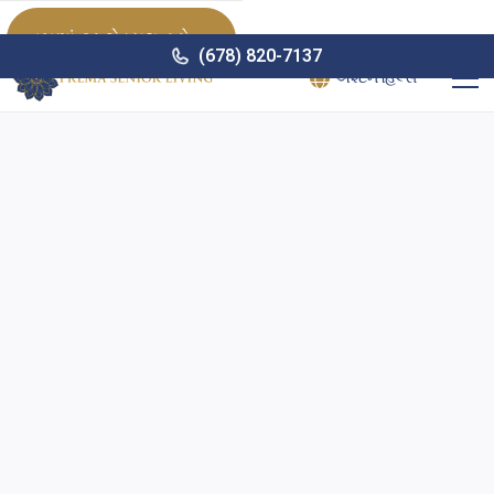
હમણાં ટૂર શેડ્યૂલ કરો

(678) 820-7137
એશ્ટન હિલ્સ