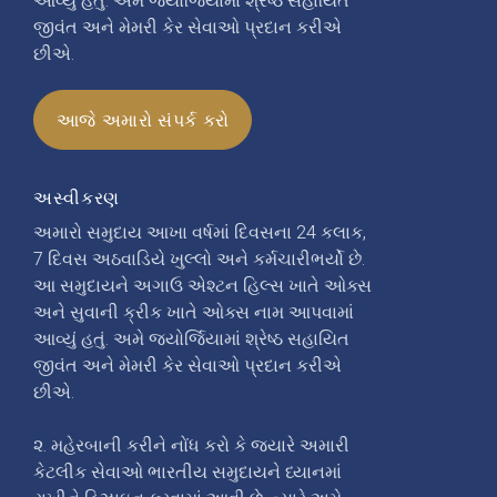
આવ્યું હતું. અમે જ્યોર્જિયામાં શ્રેષ્ઠ સહાયિત
જીવંત અને મેમરી કેર સેવાઓ પ્રદાન કરીએ
છીએ.
આજે અમારો સંપર્ક કરો
અસ્વીકરણ
અમારો સમુદાય આખા વર્ષમાં દિવસના 24 કલાક,
7 દિવસ અઠવાડિયે ખુલ્લો અને કર્મચારીભર્યો છે.
આ સમુદાયને અગાઉ એશ્ટન હિલ્સ ખાતે ઓક્સ
અને સુવાની ક્રીક ખાતે ઓક્સ નામ આપવામાં
આવ્યું હતું. અમે જ્યોર્જિયામાં શ્રેષ્ઠ સહાયિત
જીવંત અને મેમરી કેર સેવાઓ પ્રદાન કરીએ
છીએ.
૨. મહેરબાની કરીને નોંધ કરો કે જ્યારે અમારી
કેટલીક સેવાઓ ભારતીય સમુદાયને ધ્યાનમાં