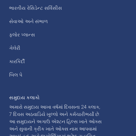
ભારતીય રેસિડેન્ટ સર્વિસીસ
સેવાઓ અને સંભાળ
ફ્લોર પ્લાન્સ
ગેલેરી
કારકિર્દી
બિલ પે
સમુદાય કલાકો
અમારો સમુદાય આખા વર્ષમાં દિવસના 24 કલાક,
7 દિવસ અઠવાડિયે ખુલ્લો અને કર્મચારીભર્યો છે.
આ સમુદાયને અગાઉ એશ્ટન હિલ્સ ખાતે ઓક્સ
અને સુવાની ક્રીક ખાતે ઓક્સ નામ આપવામાં