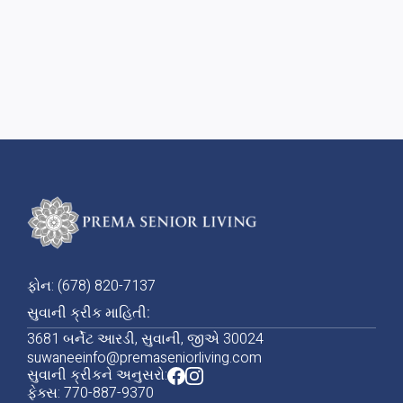
આગલી પોસ્ટ
મુખ્ય પૃષ્ઠ આરોગ્ય અને હોસ્પીસ સેવાઓ:

તમારે શું જાણવાની જરૂર છે
ફોન: (678) 820-7137
સુવાની ક્રીક માહિતી:
3681 બર્નેટ આરડી, સુવાની, જીએ 30024
suwaneeinfo@premaseniorliving.com
સુવાની ક્રીકને અનુસરો:
ફેક્સ: 770-887-9370