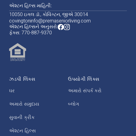
એશ્ટન હિલ્સ માહિતી:
10050 ઇગલ ડૉ., કોવિંગ્ટન, જીએ 30014
covingtoninfo@premaseniorliving.com
એશ્ટન હિલ્સને અનુસરો:
ફેક્સ: 770-887-9370
ઝડપી લિંક્સ
ઉપયોગી લિંક્સ
ઘર
અમારો સંપર્ક કરો
અમારો સમુદાય
બ્લોગ
સુવાની ક્રીક
એશ્ટન હિલ્સ